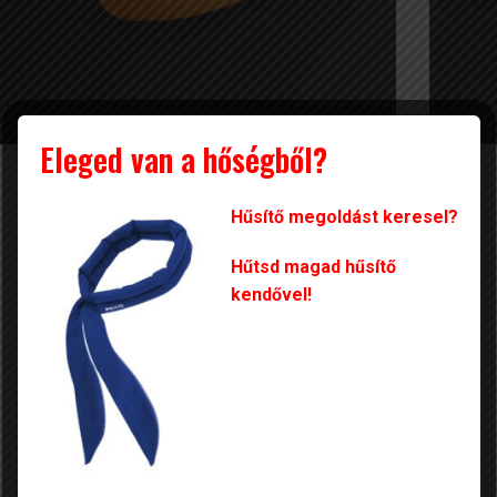
Eleged van a hőségből?
Védőszemüvegek
Munk
3.000 Ft-tól
Hűsítő megoldást keresel?
Termékeinkből
Megnézem
Hűtsd magad hűsítő
kendővel!