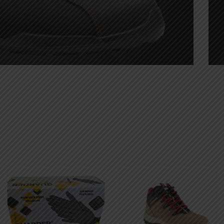
Munkavédelmi cipők
8.000 Ft-tól
Megnézem