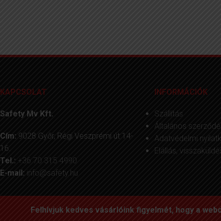
KAPCSOLAT
INFORMÁCIÓK
Safety Mv Kft.
Szállítás
Általános szerződés
Cím:
9028 Győr, Régi Veszprémi út 14-
Adatvédelmi nyilat
16.
Elállás, visszaküldé
Tel.:
+36 70 315 4990
E-mail:
info@safety.hu
Felhívjuk kedves vásárlóink figyelmét, hogy a web