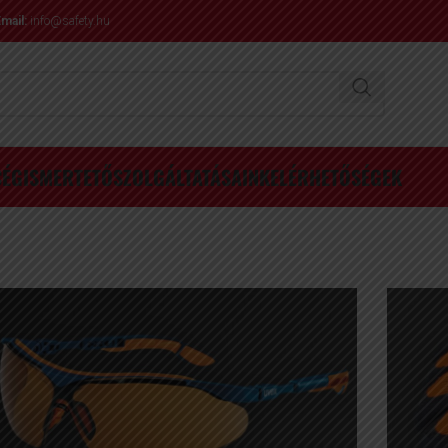
mail:
info@safety.hu
CÉGISMERTETŐ
SZOLGÁLTATÁSAINK
ELÉRHETŐSÉGEK