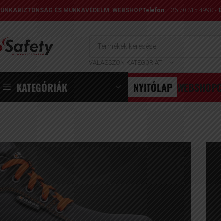
UNKABIZTONSÁG ÉS MUNKAVÉDELMI WEBSHOP
Telefon:
+36 70 315 4990
•
E
VÁLASSZON KATEGÓRIÁT
KATEGÓRIÁK
NYITÓLAP
WEBSHOP