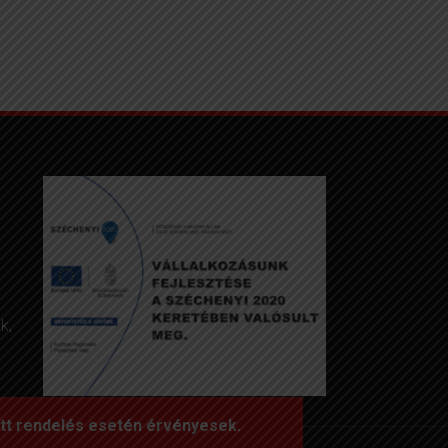
k,
ott rendelés esetén érvényesek.