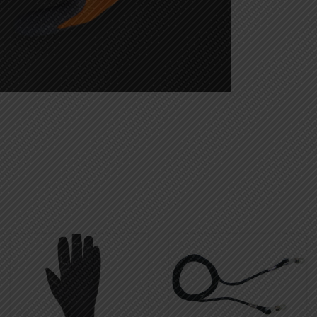
avédelmi kesztyűk
1.500 Ft-tól
Megnézem