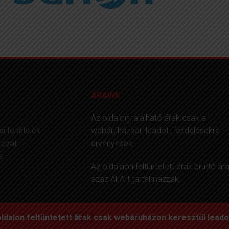
ÁRAINK
Az oldalon található árak csak a
i feltételek
webáruházban leadott rendelésekre
kozat
érvényesek.
s
Az oldalaon feltüntetett árak bruttó ára
azaz ÁFA-t tartalmazzák.
oldalon feltüntetett árak csak webáruházon keresztül lead
© 2019 • safety.hu • Minden jog fenntartva!