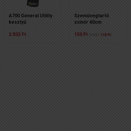
A700 General Utility
Szemüvegtartó
kesztyű
zsinór 60cm
2 502
Ft
150
Ft
(Nettó:
118
Ft
)