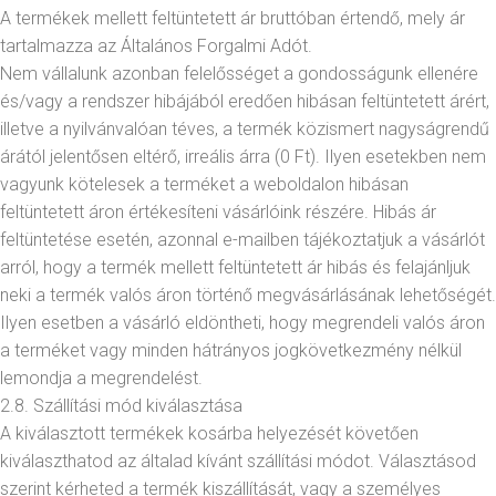
A termékek mellett feltüntetett ár bruttóban értendő, mely ár
tartalmazza az Általános Forgalmi Adót.
Nem vállalunk azonban felelősséget a gondosságunk ellenére
és/vagy a rendszer hibájából eredően hibásan feltüntetett árért,
illetve a nyilvánvalóan téves, a termék közismert nagyságrendű
árától jelentősen eltérő, irreális árra (0 Ft). Ilyen esetekben nem
vagyunk kötelesek a terméket a weboldalon hibásan
feltüntetett áron értékesíteni vásárlóink részére. Hibás ár
feltüntetése esetén, azonnal e-mailben tájékoztatjuk a vásárlót
arról, hogy a termék mellett feltüntetett ár hibás és felajánljuk
neki a termék valós áron történő megvásárlásának lehetőségét.
Ilyen esetben a vásárló eldöntheti, hogy megrendeli valós áron
a terméket vagy minden hátrányos jogkövetkezmény nélkül
lemondja a megrendelést.
2.8. Szállítási mód kiválasztása
A kiválasztott termékek kosárba helyezését követően
kiválaszthatod az általad kívánt szállítási módot. Választásod
szerint kérheted a termék kiszállítását, vagy a személyes