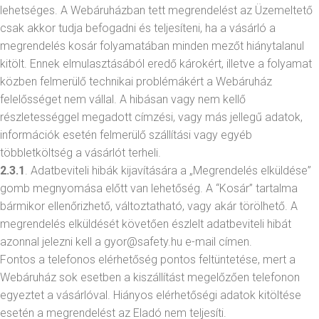
lehetséges. A Webáruházban tett megrendelést az Üzemeltető
csak akkor tudja befogadni és teljesíteni, ha a vásárló a
megrendelés kosár folyamatában minden mezőt hiánytalanul
kitölt. Ennek elmulasztásából eredő károkért, illetve a folyamat
közben felmerülő technikai problémákért a Webáruház
felelősséget nem vállal. A hibásan vagy nem kellő
részletességgel megadott címzési, vagy más jellegű adatok,
információk esetén felmerülő szállítási vagy egyéb
többletköltség a vásárlót terheli.
2.3.1
. Adatbeviteli hibák kijavítására a „Megrendelés elküldése”
gomb megnyomása előtt van lehetőség. A “Kosár” tartalma
bármikor ellenőrizhető, változtatható, vagy akár törölhető. A
megrendelés elküldését követően észlelt adatbeviteli hibát
azonnal jelezni kell a gyor@safety.hu e-mail címen.
Fontos a telefonos elérhetőség pontos feltüntetése, mert a
Webáruház sok esetben a kiszállítást megelőzően telefonon
egyeztet a vásárlóval. Hiányos elérhetőségi adatok kitöltése
esetén a megrendelést az Eladó nem teljesíti.