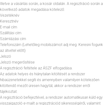
Illetve a vásárlás során, a kosár oldalán. A regisztráció során a
következő adatok megadása kötelező:
Vezetéknév
Keresztnév
E-mail cím
Szállítási cím
Számlázási cím
Telefonszám (Lehetőleg mobilszámot adj meg. Keresni fogunk
az átvétel előtt)
Jelszó
Jelszó megerősítése
A regisztráció feltétele az ÁSZF elfogadása.
Az adatok helyes és hiánytalan kitöltését a rendszer
hibaüzenetekkel segíti és amennyiben valamilyen kötelezően
kitöltendő mezőt üresen hagytál, akkor a rendszer erről
tájékoztat.
A regisztráció befejeztével, a rendszer automatikusan küld egy
visszaigazoló e-mailt a regisztrációd sikerességéről, valamint