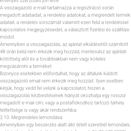
érvényes szerződés jön létre.
A visszaigazoló e-mail tartalmazza a regisztráció során
megadott adataidat, a rendelési adatokat, a megrendelt termék
adatait, a rendelés sorszámát valamint ezen felül a rendeléssel
kapcsolatos megjegyzéseidet, a választott fizetési és szállítási
módot.
Amennyiben a visszaigazolás, az ajánlat elküldésétől számított
48 órán belül nem érkezik meg hozzád, mentesülsz az ajánlati
kötöttség alól és a továbbiakban nem vagy köteles
megvásárolni a terméket.
Bizonyos esetekben előfordulhat, hogy az általunk küldött
visszaigazoló email nem érkezik meg hozzád. Ilyen esetben
kérjük, hogy vedd fel velünk a kapcsolatot, hiszen a
visszaigazolás kézbesítésének hiányát okozhatja egy rosszul
megadott e-mail cím, vagy a postafiókodhoz tartozó tárhely
telítettsége is vagy akár rendszerhiba.
2.10. Megrendelés lemondása
Amennyiben egy beszerzés alatt álló tételt szeretnél lemondani,