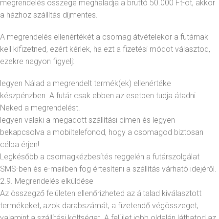
megrendelés összege meghaladja a bruttó 50.000 Ft-ot, akkor
a házhoz szállítás díjmentes.
A megrendelés ellenértékét a csomag átvételekor a futárnak
kell kifizetned, ezért kérlek, ha ezt a fizetési módot választod,
ezekre nagyon figyelj:
legyen Nálad a megrendelt termék(ek) ellenértéke
készpénzben. A futár csak ebben az esetben tudja átadni
Neked a megrendelést.
legyen valaki a megadott szállítási címen és legyen
bekapcsolva a mobiltelefonod, hogy a csomagod biztosan
célba érjen!
Legkésőbb a csomagkézbesítés reggelén a futárszolgálat
SMS-ben és e-mailben fog értesíteni a szállítás várható idejéről.
2.9. Megrendelés elküldése
Az összegző felületen ellenőrizheted az általad kiválasztott
termékeket, azok darabszámát, a fizetendő végösszeget,
valamint a szállítási költséget. A felület jobb oldalán láthatod az