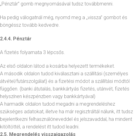
„Pénztár” gomb megnyomásával tudsz továbbmenni.
Ha pedig válogatnál még, nyomd meg a „vissza” gombot és
böngéssz tovább kedvedre.
2.4.4. Pénztár
A fizetés folyamata 3 lépcsős.
Az első oldalon látod a kosárba helyezett termékeket.
A második oldalon tudod kiválasztani a szállítási (személyes
átvétel/futárszolgálat) és a fizetési módot a szállítási módtól
függően. (banki átutalás, bankkártyás fizetés, utánvét, fizetés
helyszínen készpénzben vagy bankkártyával)
A harmadik oldalon tudod megadni a megrendeléshez
szükséges adatokat, illetve ha már regisztráltál nálunk, itt tudsz
bejelentkezni felhasználóneveddel és jelszavaddal, ha mindent
kitöltöttél, a rendelést itt tudod leadni.
2.5. Megrendelés visszaigazolás