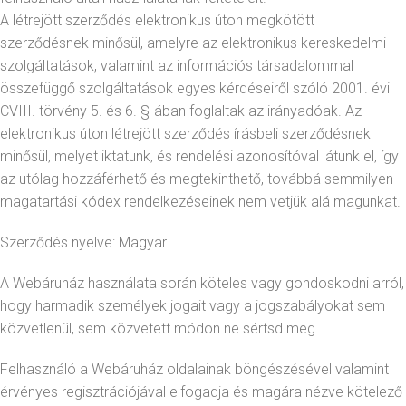
A létrejött szerződés elektronikus úton megkötött
szerződésnek minősül, amelyre az elektronikus kereskedelmi
szolgáltatások, valamint az információs társadalommal
összefüggő szolgáltatások egyes kérdéseiről szóló 2001. évi
CVIII. törvény 5. és 6. §-ában foglaltak az irányadóak. Az
elektronikus úton létrejött szerződés írásbeli szerződésnek
minősül, melyet iktatunk, és rendelési azonosítóval látunk el, így
az utólag hozzáférhető és megtekinthető, továbbá semmilyen
magatartási kódex rendelkezéseinek nem vetjük alá magunkat.
Szerződés nyelve: Magyar
A Webáruház használata során köteles vagy gondoskodni arról,
hogy harmadik személyek jogait vagy a jogszabályokat sem
közvetlenül, sem közvetett módon ne sértsd meg.
Felhasználó a Webáruház oldalainak böngészésével valamint
érvényes regisztrációjával elfogadja és magára nézve kötelező