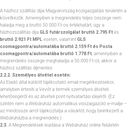
A házhoz szállítás díjai Magyarország közigazgatási területén a
következők: Amennyiben a megrendelés teljes összege nem
haladja meg a bruttó 50.000 Ft-os értékhatárt, úgy a
házhozszállítás díja
GLS futárszolgálat
bruttó 2.795
Ft
és
bruttó 2.921 Ft MPL
esetén, valamint
GLS
csomagpontra/automatába bruttó 2.159 Ft és Posta
csomagpontra/automatába bruttó 1.778 Ft
, amennyiben a
megrendelés összege meghaladja a 50.000 Ft-ot, akkor a
házhoz szállítás díjmentes.
2.2.2. Személyes átvétel esetén:
Az Eladó által küldött tájékoztató email megérkezésekor,
amelyben értesíti a Vevőt a termék személyes átvételi
lehetőségéről és az átvételi pont nyitvatartási idejéről. (Ez
szintén nem a Webáruház automatikus visszaigazoló e-mailje –
az mindössze arról tájékoztatja a vásárlót, hogy beérkezett a
Webáruházba a megrendelés.)
2.3.
A Megrendelések leadása a Webáruház online felületén