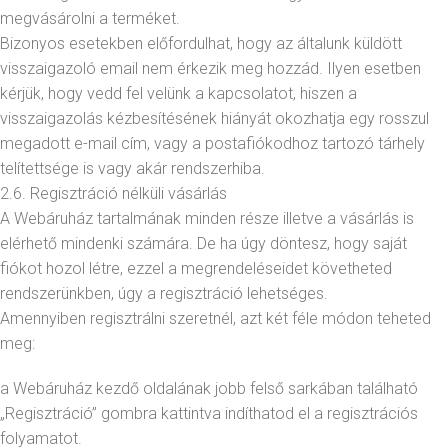
megvásárolni a terméket.
Bizonyos esetekben előfordulhat, hogy az általunk küldött
visszaigazoló email nem érkezik meg hozzád. Ilyen esetben
kérjük, hogy vedd fel velünk a kapcsolatot, hiszen a
visszaigazolás kézbesítésének hiányát okozhatja egy rosszul
megadott e-mail cím, vagy a postafiókodhoz tartozó tárhely
telítettsége is vagy akár rendszerhiba.
2.6. Regisztráció nélküli vásárlás
A Webáruház tartalmának minden része illetve a vásárlás is
elérhető mindenki számára. De ha úgy döntesz, hogy saját
fiókot hozol létre, ezzel a megrendeléseidet követheted
rendszerünkben, úgy a regisztráció lehetséges.
Amennyiben regisztrálni szeretnél, azt két féle módon teheted
meg:
a Webáruház kezdő oldalának jobb felső sarkában található
„Regisztráció” gombra kattintva indíthatod el a regisztrációs
folyamatot.