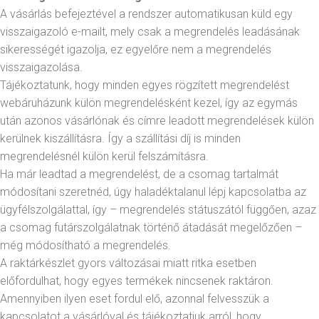
A vásárlás befejeztével a rendszer automatikusan küld egy
visszaigazoló e-mailt, mely csak a megrendelés leadásának
sikerességét igazolja, ez egyelőre nem a megrendelés
visszaigazolása.
Tájékoztatunk, hogy minden egyes rögzített megrendelést
webáruházunk külön megrendelésként kezel, így az egymás
után azonos vásárlónak és címre leadott megrendelések külön
kerülnek kiszállításra. Így a szállítási díj is minden
megrendelésnél külön kerül felszámításra.
Ha már leadtad a megrendelést, de a csomag tartalmát
módosítani szeretnéd, úgy haladéktalanul lépj kapcsolatba az
ügyfélszolgálattal, így – megrendelés státuszától függően, azaz
a csomag futárszolgálatnak történő átadását megelőzően –
még módosítható a megrendelés.
A raktárkészlet gyors változásai miatt ritka esetben
előfordulhat, hogy egyes termékek nincsenek raktáron.
Amennyiben ilyen eset fordul elő, azonnal felvesszük a
kapcsolatot a vásárlóval és tájékoztatjuk arról, hogy