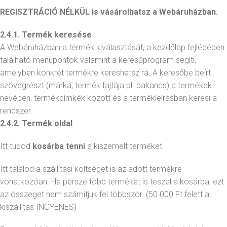
REGISZTRÁCIÓ NÉLKÜL is vásárolhatsz a Webáruházban.
2.4.1. Termék keresése
A Webáruházban a termék kiválasztását, a kezdőlap fejlécében
található menüpontok valamint a keresőprogram segíti,
amelyben konkrét termékre kereshetsz rá. A keresőbe beírt
szövegrészt (márka, termék fajtája pl. bakancs) a termékek
nevében, termékcímkék között és a termékleírásban keresi a
rendszer.
2.4.2. Termék oldal
Itt tudod
kosárba tenni
a kiszemelt terméket.
Itt találod a szállítási költséget is az adott termékre
vonatkozóan. Ha persze több terméket is teszel a kosárba, ezt
az összeget nem számítjuk fel többször. (50.000 Ft felett a
kiszállítás INGYENES)