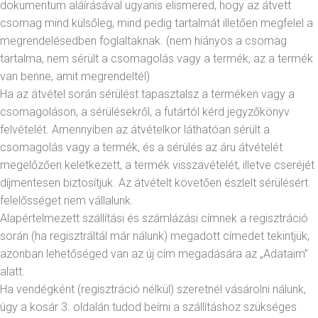
dokumentum aláírásával ugyanis elismered, hogy az átvett
csomag mind külsőleg, mind pedig tartalmát illetően megfelel a
megrendelésedben foglaltaknak. (nem hiányos a csomag
tartalma, nem sérült a csomagolás vagy a termék, az a termék
van benne, amit megrendeltél)
Ha az átvétel során sérülést tapasztalsz a terméken vagy a
csomagoláson, a sérülésekről, a futártól kérd jegyzőkönyv
felvételét. Amennyiben az átvételkor láthatóan sérült a
csomagolás vagy a termék, és a sérülés az áru átvételét
megelőzően keletkezett, a termék visszavételét, illetve cseréjét
díjmentesen biztosítjuk. Az átvételt követően észlelt sérülésért
felelősséget nem vállalunk.
Alapértelmezett szállítási és számlázási címnek a regisztráció
során (ha regisztráltál már nálunk) megadott címedet tekintjük,
azonban lehetőséged van az új cím megadására az „Adataim”
alatt.
Ha vendégként (regisztráció nélkül) szeretnél vásárolni nálunk,
úgy a kosár 3. oldalán tudod beírni a szállításhoz szükséges