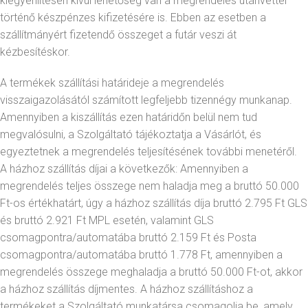
kiegyenlítésén kívül lehetőség van a megrendelés utánvéttel
történő készpénzes kifizetésére is. Ebben az esetben a
szállítmányért fizetendő összeget a futár veszi át
kézbesítéskor.
A termékek szállítási határideje a megrendelés
visszaigazolásától számított legfeljebb tizennégy munkanap.
Amennyiben a kiszállítás ezen határidőn belül nem tud
megvalósulni, a Szolgáltató tájékoztatja a Vásárlót, és
egyeztetnek a megrendelés teljesítésének további menetéről.
A házhoz szállítás díjai a következők: Amennyiben a
megrendelés teljes összege nem haladja meg a bruttó 50.000
Ft-os értékhatárt, úgy a házhoz szállítás díja bruttó 2.795 Ft GLS
és bruttó 2.921 Ft MPL esetén, valamint GLS
csomagpontra/automatába bruttó 2.159 Ft és Posta
csomagpontra/automatába bruttó 1.778 Ft, amennyiben a
megrendelés összege meghaladja a bruttó 50.000 Ft-ot, akkor
a házhoz szállítás díjmentes. A házhoz szállításhoz a
termékeket a Szolgáltató munkatársa csomagolja be, amely