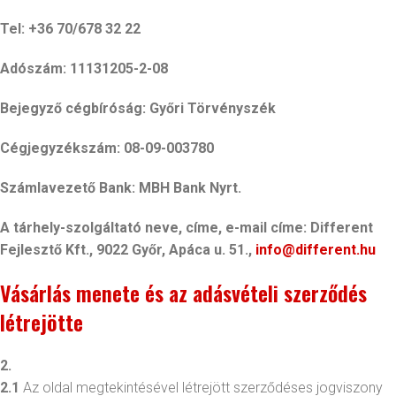
Tel: +36 70/678 32 22
Adószám: 11131205-2-08
Bejegyző cégbíróság: Győri Törvényszék
Cégjegyzékszám:
08-09-003780
Számlavezető Bank: MBH Bank Nyrt.
A tárhely-szolgáltató neve, címe, e-mail címe: Different
Fejlesztő Kft., 9022 Győr, Apáca u. 51.,
info@different.hu
Vásárlás menete és az adásvételi szerződés
létrejötte
2.
2.1
Az oldal megtekintésével létrejött szerződéses jogviszony