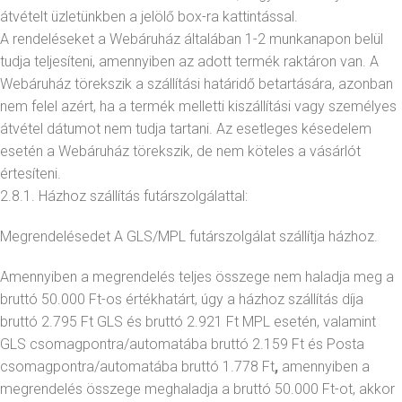
átvételt üzletünkben a jelölő box-ra kattintással.
A rendeléseket a Webáruház általában 1-2 munkanapon belül
tudja teljesíteni, amennyiben az adott termék raktáron van. A
Webáruház törekszik a szállítási határidő betartására, azonban
nem felel azért, ha a termék melletti kiszállítási vagy személyes
átvétel dátumot nem tudja tartani. Az esetleges késedelem
esetén a Webáruház törekszik, de nem köteles a vásárlót
értesíteni.
2.8.1. Házhoz szállítás futárszolgálattal:
Megrendelésedet A GLS/MPL futárszolgálat szállítja házhoz.
Amennyiben a megrendelés teljes összege nem haladja meg a
bruttó 50.000 Ft-os értékhatárt, úgy a házhoz szállítás díja
bruttó 2.795 Ft GLS és bruttó 2.921 Ft MPL esetén, valamint
GLS csomagpontra/automatába bruttó 2.159 Ft és Posta
csomagpontra/automatába bruttó 1.778 Ft
,
amennyiben a
megrendelés összege meghaladja a bruttó 50.000 Ft-ot, akkor