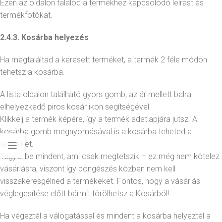
Ezen az oldalon találod a termékhez kapcsolódó leírást és
termékfotókat.
2.4.3. Kosárba helyezés
Ha megtaláltad a keresett terméket, a termék 2 féle módon
tehetsz a kosárba.
A lista oldalon található gyors gomb, az ár mellett balra
elhelyezkedő piros kosár ikon segítségével
Klikkelj a termék képére, így a termék adatlapjára jutsz. A
kosárba gomb megnyomásával is a kosárba teheted a
terméket.
Tegyél be mindent, ami csak megtetszik – ez még nem kötelez
vásárlásra, viszont így böngészés közben nem kell
visszakeresgélned a termékeket. Fontos, hogy a vásárlás
véglegesítése előtt bármit törölhetsz a Kosárból!
Ha végeztél a válogatással és mindent a kosárba helyeztél a