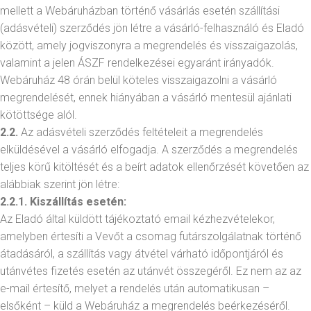
mellett a Webáruházban történő vásárlás esetén szállítási
(adásvételi) szerződés jön létre a vásárló-felhasználó és Eladó
között, amely jogviszonyra a megrendelés és visszaigazolás,
valamint a jelen ÁSZF rendelkezései egyaránt irányadók.
Webáruház 48 órán belül köteles visszaigazolni a vásárló
megrendelését, ennek hiányában a vásárló mentesül ajánlati
kötöttsége alól.
2.2.
Az adásvételi szerződés feltételeit a megrendelés
elküldésével a vásárló elfogadja. A szerződés a megrendelés
teljes körű kitöltését és a beírt adatok ellenőrzését követően az
alábbiak szerint jön létre:
2.2.1. Kiszállítás esetén:
Az Eladó által küldött tájékoztató email kézhezvételekor,
amelyben értesíti a Vevőt a csomag futárszolgálatnak történő
átadásáról, a szállítás vagy átvétel várható időpontjáról és
utánvétes fizetés esetén az utánvét összegéről. Ez nem az az
e-mail értesítő, melyet a rendelés után automatikusan –
elsőként – küld a Webáruház a megrendelés beérkezéséről.