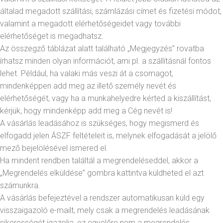
általad megadott szállítási, számlázási címet és fizetési módot,
valamint a megadott elérhetőségeidet vagy további
elérhetőséget is megadhatsz.
Az összegző táblázat alatt található „Megjegyzés” rovatba
írhatsz minden olyan információt, ami pl. a szállításnál fontos
lehet. Például, ha valaki más veszi át a csomagot,
mindenképpen add meg az illető személy nevét és
elérhetőségét, vagy ha a munkahelyedre kérted a kiszállítást,
kérjük, hogy mindenképp add meg a Cég nevét is!
A vásárlás leadásához is szükséges, hogy megismerd és
elfogadd jelen ÁSZF feltételeit is, melynek elfogadását a jelölő
mező bejelölésével ismered el.
Ha mindent rendben találtál a megrendeléseddel, akkor a
„Megrendelés elküldése” gombra kattintva küldheted el azt
számunkra.
A vásárlás befejeztével a rendszer automatikusan küld egy
visszaigazoló e-mailt, mely csak a megrendelés leadásának
sikerességét igazolja, ez egyelőre nem a megrendelés