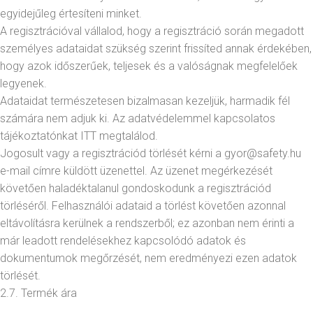
egyidejűleg értesíteni minket.
A regisztrációval vállalod, hogy a regisztráció során megadott
személyes adataidat szükség szerint frissíted annak érdekében,
hogy azok időszerűek, teljesek és a valóságnak megfelelőek
legyenek.
Adataidat természetesen bizalmasan kezeljük, harmadik fél
számára nem adjuk ki. Az adatvédelemmel kapcsolatos
tájékoztatónkat ITT megtalálod.
Jogosult vagy a regisztrációd törlését kérni a gyor@safety.hu
e-mail címre küldött üzenettel. Az üzenet megérkezését
követően haladéktalanul gondoskodunk a regisztrációd
törléséről. Felhasználói adataid a törlést követően azonnal
eltávolításra kerülnek a rendszerből; ez azonban nem érinti a
már leadott rendelésekhez kapcsolódó adatok és
dokumentumok megőrzését, nem eredményezi ezen adatok
törlését.
2.7. Termék ára