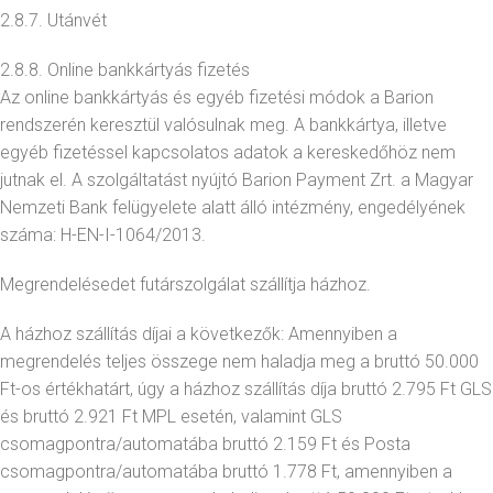
2.8.7. Utánvét
2.8.8. Online bankkártyás fizetés
Az online bankkártyás és egyéb fizetési módok a Barion
rendszerén keresztül valósulnak meg. A bankkártya, illetve
egyéb fizetéssel kapcsolatos adatok a kereskedőhöz nem
jutnak el. A szolgáltatást nyújtó Barion Payment Zrt. a Magyar
Nemzeti Bank felügyelete alatt álló intézmény, engedélyének
száma: H-EN-I-1064/2013.
Megrendelésedet futárszolgálat szállítja házhoz.
A házhoz szállítás díjai a következők: Amennyiben a
megrendelés teljes összege nem haladja meg a bruttó 50.000
Ft-os értékhatárt, úgy a házhoz szállítás díja bruttó 2.795 Ft GLS
és bruttó 2.921 Ft MPL esetén, valamint GLS
csomagpontra/automatába bruttó 2.159 Ft és Posta
csomagpontra/automatába bruttó 1.778 Ft, amennyiben a