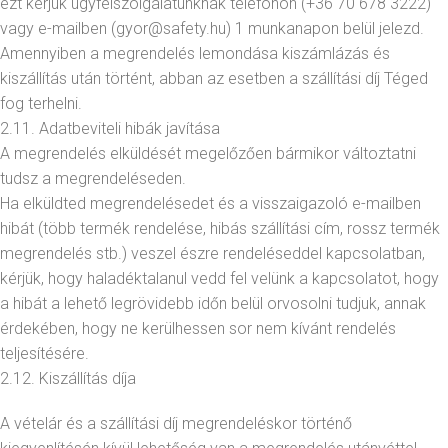
ezt kérjük ügyfélszolgálatunknak telefonon (+36 70 678 3222)
vagy e-mailben (gyor@safety.hu) 1 munkanapon belül jelezd.
Amennyiben a megrendelés lemondása kiszámlázás és
kiszállítás után történt, abban az esetben a szállítási díj Téged
fog terhelni.
2.11. Adatbeviteli hibák javítása
A megrendelés elküldését megelőzően bármikor változtatni
tudsz a megrendeléseden.
Ha elküldted megrendelésedet és a visszaigazoló e-mailben
hibát (több termék rendelése, hibás szállítási cím, rossz termék
megrendelés stb.) veszel észre rendeléseddel kapcsolatban,
kérjük, hogy haladéktalanul vedd fel velünk a kapcsolatot, hogy
a hibát a lehető legrövidebb időn belül orvosolni tudjuk, annak
érdekében, hogy ne kerülhessen sor nem kívánt rendelés
teljesítésére.
2.12. Kiszállítás díja
A vételár és a szállítási díj megrendeléskor történő