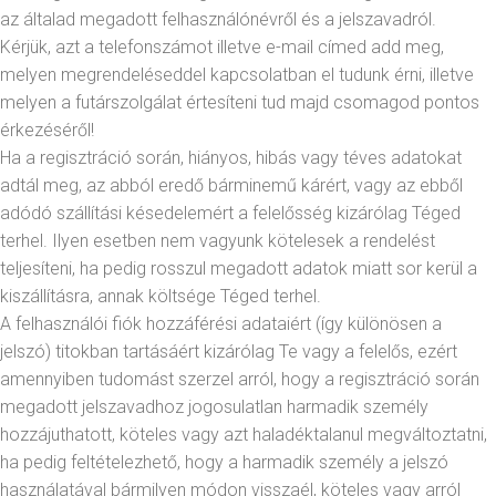
az általad megadott felhasználónévről és a jelszavadról.
Kérjük, azt a telefonszámot illetve e-mail címed add meg,
melyen megrendeléseddel kapcsolatban el tudunk érni, illetve
melyen a futárszolgálat értesíteni tud majd csomagod pontos
érkezéséről!
Ha a regisztráció során, hiányos, hibás vagy téves adatokat
adtál meg, az abból eredő bárminemű kárért, vagy az ebből
adódó szállítási késedelemért a felelősség kizárólag Téged
terhel. Ilyen esetben nem vagyunk kötelesek a rendelést
teljesíteni, ha pedig rosszul megadott adatok miatt sor kerül a
kiszállításra, annak költsége Téged terhel.
A felhasználói fiók hozzáférési adataiért (így különösen a
jelszó) titokban tartásáért kizárólag Te vagy a felelős, ezért
amennyiben tudomást szerzel arról, hogy a regisztráció során
megadott jelszavadhoz jogosulatlan harmadik személy
hozzájuthatott, köteles vagy azt haladéktalanul megváltoztatni,
ha pedig feltételezhető, hogy a harmadik személy a jelszó
használatával bármilyen módon visszaél, köteles vagy arról