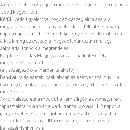
A megrendelés összegét a megrendelés leadása után utalással
tudod kiegyenlíteni.
Kérjük, vedd figyelembe, hogy az összeg elutalására a
megrendelés leadása után a weboldalon feltüntetett csak pár
naptári napig van lehetőséged. Amennyiben ez idő alatt nem
érkezik meg az összeg a megadott bankszámlára, úgy
sajnálattal törlődik a megrendelés.
Kérjük az átutalás Megjegyzés rovatába tüntesd fel a
megrendelés számát:
(a visszaigazoló e-mailben található)
Banki átutalás esetén, csak abban az esetben szállítjuk ki a
csomagot, amikor az általad elutalt összeg a bankszámlánkra
megérkezik.
Akkor válaszd ezt a módot,
ha nem sürgős
a csomag, mert
tapasztalataink alapján a banki tranzakció akár 1-2 napot is
igénybe vehet. A csomagot pedig csak abban az esetben
tudjuk átadni vagy kiszállítani részedre, ha az összeg a
bankszámlánkon van.