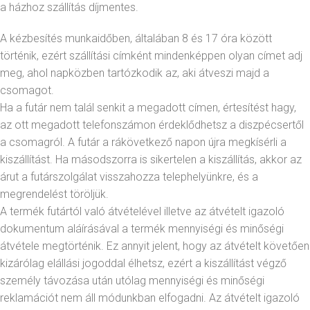
a házhoz szállítás díjmentes.
A kézbesítés munkaidőben, általában 8 és 17 óra között
történik, ezért szállítási címként mindenképpen olyan címet adj
meg, ahol napközben tartózkodik az, aki átveszi majd a
csomagot.
Ha a futár nem talál senkit a megadott címen, értesítést hagy,
az ott megadott telefonszámon érdeklődhetsz a diszpécsertől
a csomagról. A futár a rákövetkező napon újra megkísérli a
kiszállítást. Ha másodszorra is sikertelen a kiszállítás, akkor az
árut a futárszolgálat visszahozza telephelyünkre, és a
megrendelést töröljük.
A termék futártól való átvételével illetve az átvételt igazoló
dokumentum aláírásával a termék mennyiségi és minőségi
átvétele megtörténik. Ez annyit jelent, hogy az átvételt követően
kizárólag elállási jogoddal élhetsz, ezért a kiszállítást végző
személy távozása után utólag mennyiségi és minőségi
reklamációt nem áll módunkban elfogadni. Az átvételt igazoló