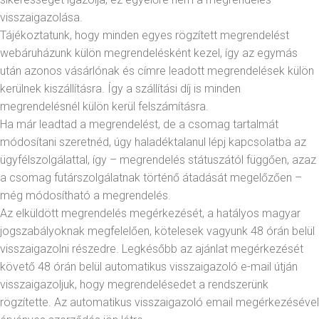
visszaigazolása.
Tájékoztatunk, hogy minden egyes rögzített megrendelést
webáruházunk külön megrendelésként kezel, így az egymás
után azonos vásárlónak és címre leadott megrendelések külön
kerülnek kiszállításra. Így a szállítási díj is minden
megrendelésnél külön kerül felszámításra.
Ha már leadtad a megrendelést, de a csomag tartalmát
módosítani szeretnéd, úgy haladéktalanul lépj kapcsolatba az
ügyfélszolgálattal, így – megrendelés státuszától függően, azaz
a csomag futárszolgálatnak történő átadását megelőzően –
még módosítható a megrendelés.
Az elküldött megrendelés megérkezését, a hatályos magyar
jogszabályoknak megfelelően, kötelesek vagyunk 48 órán belül
visszaigazolni részedre. Legkésőbb az ajánlat megérkezését
követő 48 órán belül automatikus visszaigazoló e-mail útján
visszaigazoljuk, hogy megrendelésedet a rendszerünk
rögzítette. Az automatikus visszaigazoló email megérkezésével