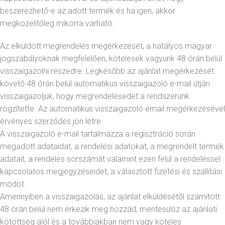
beszerezhető-e az adott termék és ha igen, akkor
megközelítőleg mikorra várható.
Az elküldött megrendelés megérkezését, a hatályos magyar
jogszabályoknak megfelelően, kötelesek vagyunk 48 órán belül
visszaigazolni részedre. Legkésőbb az ajánlat megérkezését
követő 48 órán belül automatikus visszaigazoló e-mail útján
visszaigazoljuk, hogy megrendelésedet a rendszerünk
rögzítette. Az automatikus visszaigazoló email megérkezésével
érvényes szerződés jön létre.
A visszaigazoló e-mail tartalmazza a regisztráció során
megadott adataidat, a rendelési adatokat, a megrendelt termék
adatait, a rendelés sorszámát valamint ezen felül a rendeléssel
kapcsolatos megjegyzéseidet, a választott fizetési és szállítási
módot.
Amennyiben a visszaigazolás, az ajánlat elküldésétől számított
48 órán belül nem érkezik meg hozzád, mentesülsz az ajánlati
kötöttség alól és a továbbiakban nem vagy köteles