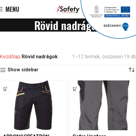
MENU
0
F
0
Rövid nadrágok
Kezdőlap
Rövid nadrágok
1–12 termék, összesen 19 db
Show sidebar