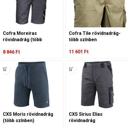
Cofra Moreiras
Cofra Tile rövidnadrág-
rövidnadrág (több
több színben
színben)
11 601
Ft
8 846
Ft
CXS Moris rövidnadrág
CXS Sirius Elias
(több színben)
rövidnadrág
sötétszürke/zöld