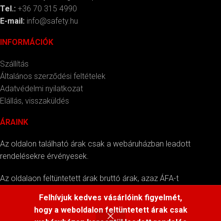
Tel.:
+36 70 315 4990
E-mail:
info@safety.hu
INFORMÁCIÓK
Szállítás
Általános szerződési feltételek
Adatvédelmi nyilatkozat
Elállás, visszaküldés
ÁRAINK
Az oldalon található árak csak a webáruházban leadott
rendelésekre érvényesek.
Az oldalaon feltüntetett árak bruttó árak, azaz ÁFA-t
tartalmazzák.
Felhívjuk kedves vásárlóink figyelmét,
hogy a weboldalon feltüntetett árak csak