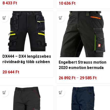
8 433
Ft
10 636
Ft
DX444 – DX4 lengőzsebes
rövidnadrág több színben
Engelbert Strauss motion
2020 esmotion bermuda
20 644
Ft
26 892
Ft
–
29 585
Ft