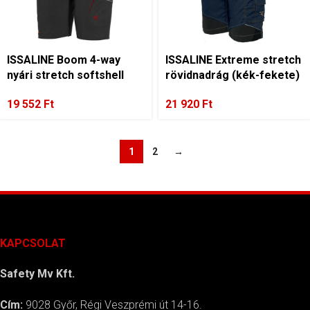
ISSALINE Boom 4-way
ISSALINE Extreme stretch
nyári stretch softshell
rövidnadrág (kék-fekete)
bermuda
21 920
Ft
19 552
Ft
1
2
→
KAPCSOLAT
Safety Mv Kft.
Cím:
9028 Győr, Régi Veszprémi út 14-16.