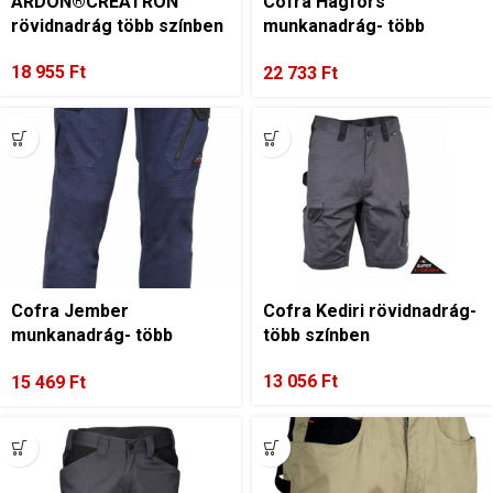
ARDON®CREATRON
Cofra Hagfors
rövidnadrág több színben
munkanadrág- több
színben
18 955
Ft
22 733
Ft
Cofra Jember
Cofra Kediri rövidnadrág-
munkanadrág- több
több színben
színben
13 056
Ft
15 469
Ft