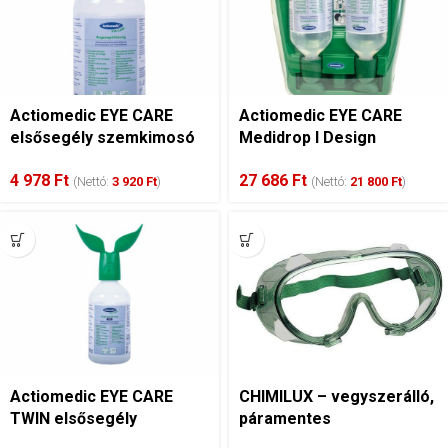
Actiomedic EYE CARE
Actiomedic EYE CARE
elsősegély szemkimosó
Medidrop I Design
0.9%-os nátrium-klorid
szemkimosó állomás 2 x
4 978
Ft
27 686
Ft
oldattal, 500 ml (steril)
500 ml
(Nettó:
3 920
Ft
)
(Nettó:
21 800
Ft
)
Actiomedic EYE CARE
CHIMILUX – vegyszerálló,
TWIN elsősegély
páramentes
szemkimosó 0.9%-os
védőszemüveg