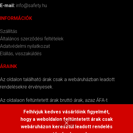
E-mail:
info@safety.hu
INFORMÁCIÓK
Szállítás
Általános szerződési feltételek
Adatvédelmi nyilatkozat
Elállás, visszaküldés
ÁRAINK
Az oldalon található árak csak a webáruházban leadott
rendelésekre érvényesek.
Az oldalaon feltüntetett árak bruttó árak, azaz ÁFA-t
tartalmazzák.
Felhívjuk kedves vásárlóink figyelmét,
hogy a weboldalon feltüntetett árak csak
webáruházon keresztül leadott rendelés