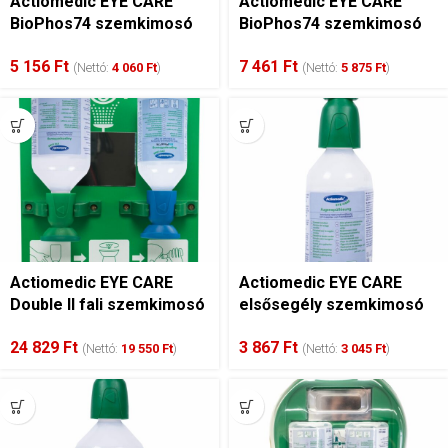
Actiomedic EYE CARE
Actiomedic EYE CARE
BioPhos74 szemkimosó
BioPhos74 szemkimosó
puffer, 250 ml
puffer, 500 ml
5 156
Ft
7 461
Ft
(Nettó:
4 060
Ft
)
(Nettó:
5 875
Ft
)
Actiomedic EYE CARE
Actiomedic EYE CARE
Double II fali szemkimosó
elsősegély szemkimosó
állomás
0.9%-os nátrium-klorid
24 829
Ft
3 867
Ft
oldattal, 250 ml
(Nettó:
19 550
Ft
)
(Nettó:
3 045
Ft
)