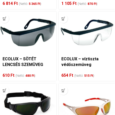
6 814
Ft
1 105
Ft
nátrium-klorid oldattal,
(Nettó:
5 365
Ft
)
(Nettó:
870
Ft
)
500 ml
ECOLUX – SÖTÉT
ECOLUX – víztiszta
LENCSÉS SZEMÜVEG
védőszemüveg
610
Ft
654
Ft
(Nettó:
480
Ft
)
(Nettó:
515
Ft
)