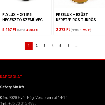
FLYLUX – 2/1 IR5
FREELUX – EZÜST
HEGESZTŐ SZEMÜVEG
KERET/PIROS TÜKRÖS
SZEMÜVEG
5 467
Ft
2 273
Ft
(Nettó:
4 305
Ft
)
(Nettó:
1 790
Ft
)
1
2
3
4
5
6
→
KAPCSOLAT
Safety Mv Kft.
Cím:
9028 Győr, Régi Veszprémi út 14-16.
Tel.:
+36 70 315 4990