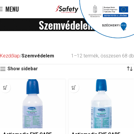
MENU
0
F
0
Szemvédelem
Kezdőlap
Szemvédelem
1–12 termék, összesen 68 db
Show sidebar