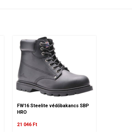
FW16 Steelite védőbakancs SBP
HRO
21 046
Ft