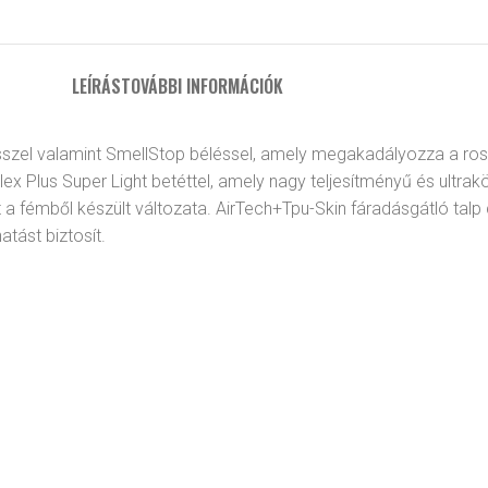
LEÍRÁS
TOVÁBBI INFORMÁCIÓK
szel valamint SmellStop béléssel, amely megakadályozza a ros
Flex Plus Super Light betéttel, amely nagy teljesítményű és ult
fémből készült változata. AirTech+Tpu-Skin fáradásgátló talp c
tást biztosít.