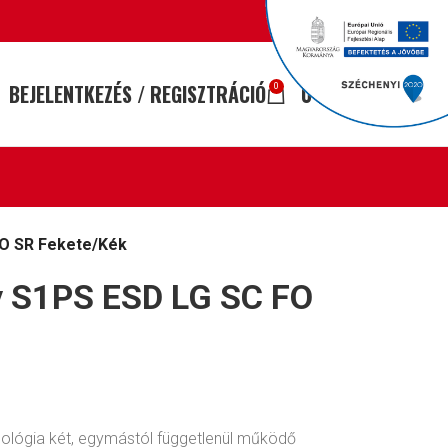
BEJELENTKEZÉS / REGISZTRÁCIÓ
0
FT
0
FO SR Fekete/Kék
 S1PS ESD LG SC FO
nológia két, egymástól függetlenül működő