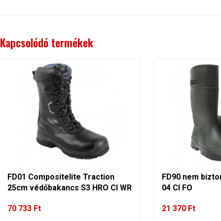
Kapcsolódó termékek
FD01 Compositelite Traction
FD90 nem bizto
25cm védőbakancs S3 HRO CI WR
04 CI FO
70 733
Ft
21 370
Ft