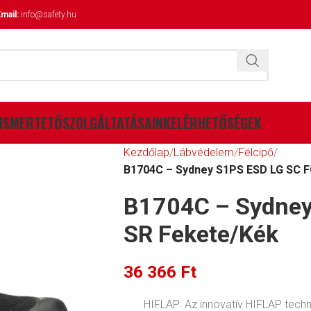
mail:
info@safety.hu
ISMERTETŐ
SZOLGÁLTATÁSAINK
ELÉRHETŐSÉGEK
Kezdőlap
Lábvédelem
Félcipő
B1704C – Sydney S1PS ESD LG SC 
B1704C – Sydney
SR Fekete/Kék
36 366
Ft
HIFLAP: Az innovatív HIFLAP tech