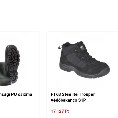
nsági PU csizma
FT63 Steelite Trouper
védőbakancs S1P
17 127
Ft