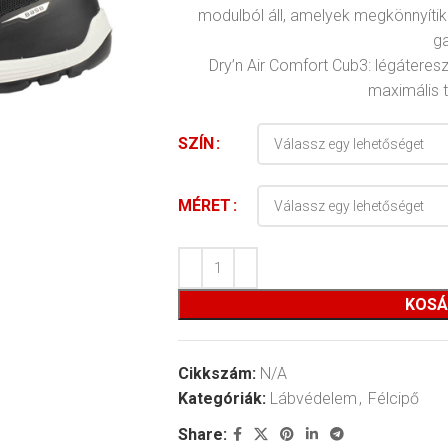
modulból áll, amelyek megkönnyítik
ga
Dry’n Air Comfort Cub3: légátere
maximális t
SZÍN
MÉRET
KOSÁ
Cikkszám:
N/A
Kategóriák:
Lábvédelem
,
Félcipő
Share: