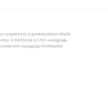
sz szagokért és a gombásodásért felelős
rakönnyű. A mindössze 6,5 mm vastagságú
sökkentett vastagságú futófelülettel