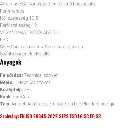
Alkalmas ESD környezetben történő használatra
Fémmentes
Női szélesség 10.5
Férfi szélesség 12
VEGÁNBARÁT VÉDŐLÁBBELI
ESD
SR – Csúszásmentes; Kerámia és glicerin
Szénhidrogének ellenálló
Anyagok
Felsőrész:
Technikai szövet
Bélés:
Hi-tech 3D szövet
Középtalp:
TPU
Kapli:
SlimCap
Talp:
AirTech Anti-Fatigue + Tpu-Skin Life Plus technológia
Szabvány: EN ISO 20345:2022 S1PS ESD LG SC FO SR