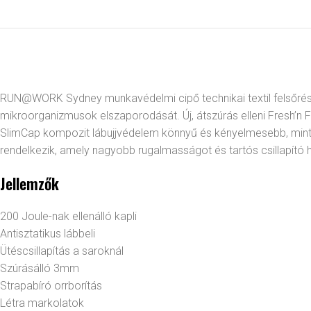
RUN@WORK Sydney munkavédelmi cipő technikai textil felsőrés
mikroorganizmusok elszaporodását. Új, átszúrás elleni Fresh’n 
SlimCap kompozit lábujjvédelem könnyű és kényelmesebb, mint a 
rendelkezik, amely nagyobb rugalmasságot és tartós csillapító ha
Jellemzők
200 Joule-nak ellenálló kapli
Antisztatikus lábbeli
Ütéscsillapítás a saroknál
Szúrásálló 3mm
Strapabíró orrborítás
Létra markolatok