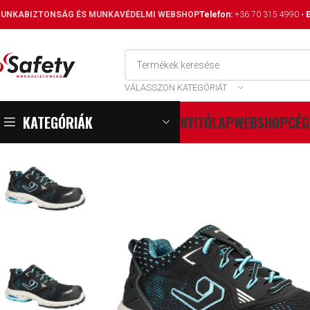
UNKABIZTONSÁG ÉS MUNKAVÉDELMI WEBSHOP
Telefon:
+36 70 315 4990
•
E
VÁLASSZON KATEGÓRIÁT
KATEGÓRIÁK
NYITÓLAP
WEBSHOP
CÉG