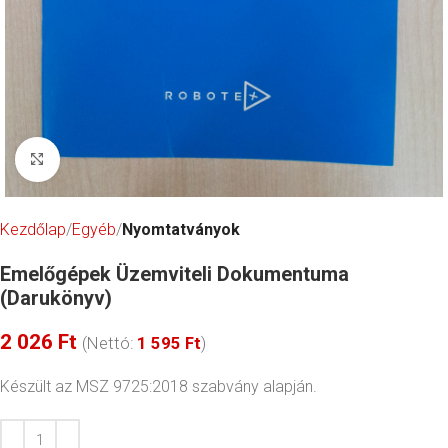
Click to enlarge
Kezdőlap
Egyéb
Nyomtatványok
Emelőgépek Üzemviteli Dokumentuma
(Darukönyv)
2 026
Ft
(Nettó:
1 595
Ft
)
Készült az MSZ 9725:2018 szabvány alapján.