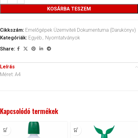
KOSÁRBA TESZEM
Cikkszám:
Emelőgépek Üzemviteli Dokumentuma (Darukönyv)
Kategóriák:
Egyéb
,
Nyomtatványok
Share:
Leírás
Méret: A4
Kapcsolódó termékek