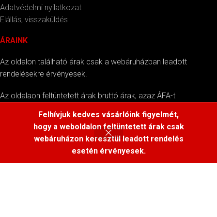
Adatvédelmi nyilatkozat
Elállás, visszaküldés
ÁRAINK
Az oldalon található árak csak a webáruházban leadott
rendelésekre érvényesek.
Az oldalaon feltüntetett árak bruttó árak, azaz ÁFA-t
tartalmazzák.
Felhívjuk kedves vásárlóink figyelmét,
hogy a weboldalon feltüntetett árak csak
webáruházon keresztül leadott rendelés
esetén érvényesek.