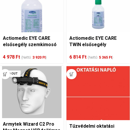
Actiomedic EYE CARE
Actiomedic EYE CARE
elsősegély szemkimosó
TWIN elsősegély
0.9%-os nátrium-klorid
szemkimosó 0.9%-os
4 978
Ft
6 814
Ft
oldattal, 500 ml (steril)
nátrium-klorid oldattal,
(Nettó:
3 920
Ft
)
(Nettó:
5 365
Ft
)
500 ml
SOLD OUT
Armytek Wizard C2 Pro
Tűzvédelmi oktatási