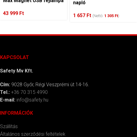
Max Magnet USB fejlámpa
napló
43 999
Ft
1 657
Ft
(Nettó:
1 305
Ft
)
KAPCSOLAT
Safety Mv Kft.
Cím:
9028 Győr, Régi Veszprémi út 14-16.
Tel.:
+36 70 315 4990
E-mail:
info@safety.hu
INFORMÁCIÓK
Szállítás
Általános szerződési feltételek