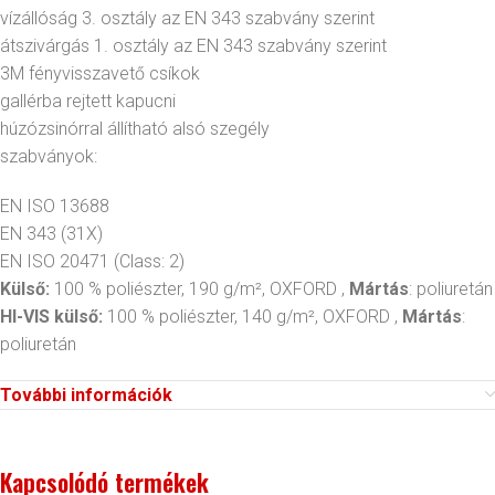
vízállóság 3. osztály az EN 343 szabvány szerint
átszivárgás 1. osztály az EN 343 szabvány szerint
3M fényvisszavető csíkok
gallérba rejtett kapucni
húzózsinórral állítható alsó szegély
szabványok:
EN ISO 13688
EN 343
(31X)
EN ISO 20471
(Class: 2)
Külső:
100 % poliészter, 190 g/m², OXFORD ,
Mártás
: poliuretán
HI-VIS külső:
100 % poliészter, 140 g/m², OXFORD ,
Mártás
:
poliuretán
További információk
Kapcsolódó termékek