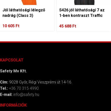
Jól láthatósági lélegző
S426 jól láthatósági 7 az
nadrág (Class 3)
1-ben kontraszt Traffic
kabát
10 605
Ft
45 688
Ft
KAPCSOLAT
Safety Mv Kft.
Cím:
9028 Győr, Régi Veszprémi út 14-16.
Tel.:
+36 70 315 4990
E-mail:
info@safety.hu
INFORMÁCIÓK