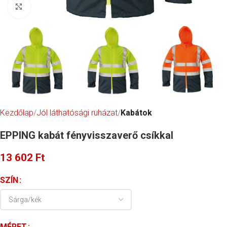
Click to enlarge
Kezdőlap
Jól láthatósági ruházat
Kabátok
EPPING kabát fényvisszaverő csíkkal
13 602
Ft
SZÍN
MÉRET