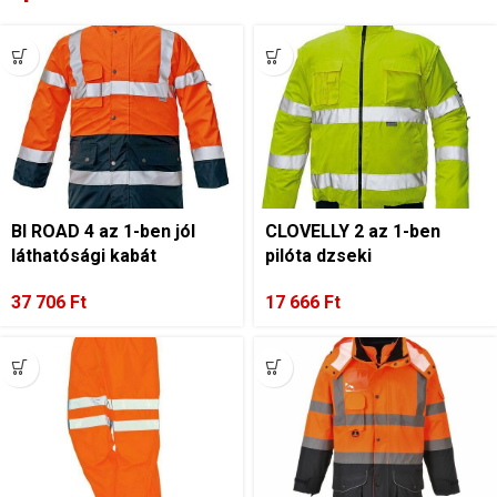
BI ROAD 4 az 1-ben jól
CLOVELLY 2 az 1-ben
láthatósági kabát
pilóta dzseki
37 706
Ft
17 666
Ft