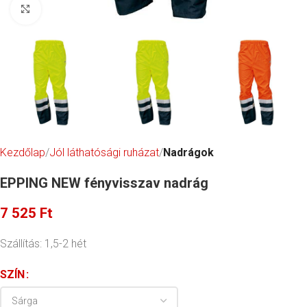
Click to enlarge
Kezdőlap
Jól láthatósági ruházat
Nadrágok
EPPING NEW fényvisszav nadrág
7 525
Ft
Szállítás: 1,5-2 hét
SZÍN