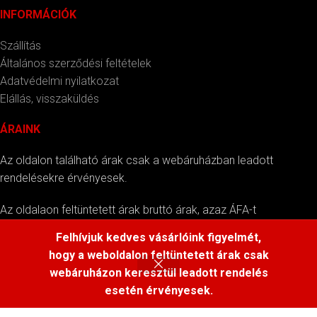
INFORMÁCIÓK
Szállítás
Általános szerződési feltételek
Adatvédelmi nyilatkozat
Elállás, visszaküldés
ÁRAINK
Az oldalon található árak csak a webáruházban leadott
rendelésekre érvényesek.
Az oldalaon feltüntetett árak bruttó árak, azaz ÁFA-t
tartalmazzák.
Felhívjuk kedves vásárlóink figyelmét,
hogy a weboldalon feltüntetett árak csak
webáruházon keresztül leadott rendelés
esetén érvényesek.