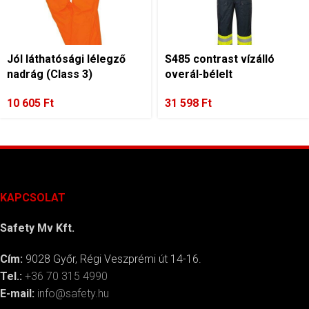
Jól láthatósági lélegző
S485 contrast vízálló
nadrág (Class 3)
overál-bélelt
10 605
Ft
31 598
Ft
KAPCSOLAT
Safety Mv Kft.
Cím:
9028 Győr, Régi Veszprémi út 14-16.
Tel.:
+36 70 315 4990
E-mail:
info@safety.hu