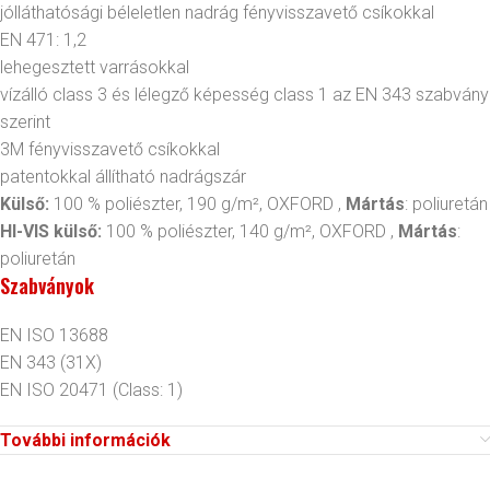
jólláthatósági béleletlen nadrág fényvisszavető csíkokkal
EN 471: 1,2
lehegesztett varrásokkal
vízálló class 3 és lélegző képesség class 1 az EN 343 szabvány
szerint
3M fényvisszavető csíkokkal
patentokkal állítható nadrágszár
Külső:
100 % poliészter, 190 g/m², OXFORD ,
Mártás
: poliuretán
HI-VIS külső:
100 % poliészter, 140 g/m², OXFORD ,
Mártás
:
poliuretán
Szabványok
EN ISO 13688
EN 343
(31X)
EN ISO 20471
(Class: 1)
További információk