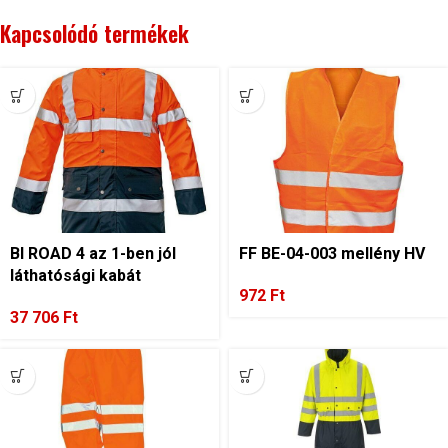
Kapcsolódó termékek
BI ROAD 4 az 1-ben jól
FF BE-04-003 mellény HV
láthatósági kabát
972
Ft
37 706
Ft