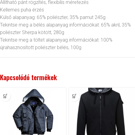
Állítható pánt rögzítés, flexibilis méretezés
Kellemes puha érzés
Külső alapanyag: 65% poliészter, 35% pamut 245g
Tekintse meg a bélés alapanyag információkat: 65% akril, 35%
poliészter Sherpa kötött, 280g
Tekintse meg a töltet alapanyag információkat: 100%
újrahasznosított poliészter bélés, 100g
Kapcsolódó termékek