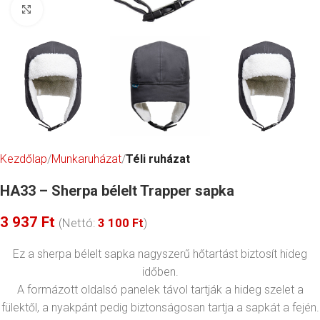
Click to enlarge
Kezdőlap
Munkaruházat
Téli ruházat
HA33 – Sherpa bélelt Trapper sapka
3 937
Ft
(Nettó:
3 100
Ft
)
Ez a sherpa bélelt sapka nagyszerű hőtartást biztosít hideg
időben.
A formázott oldalsó panelek távol tartják a hideg szelet a
fülektől, a nyakpánt pedig biztonságosan tartja a sapkát a fején.