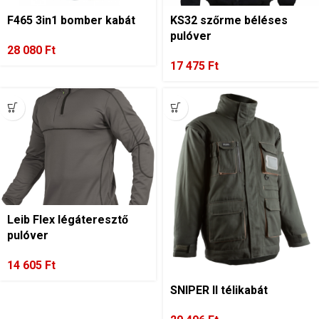
F465 3in1 bomber kabát
KS32 szőrme béléses
pulóver
28 080
Ft
17 475
Ft
Leib Flex légáteresztő
pulóver
14 605
Ft
SNIPER II télikabát