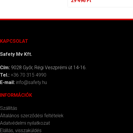
29 496
Ft
KAPCSOLAT
Safety Mv Kft.
Cím:
9028 Győr, Régi Veszprémi út 14-16.
Tel.:
+36 70 315 4990
E-mail:
info@safety.hu
INFORMÁCIÓK
Szállítás
Általános szerződési feltételek
Adatvédelmi nyilatkozat
Elállás, visszaküldés