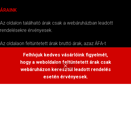
ÁRAINK
Az oldalon található árak csak a webáruházban leadott
rendelésekre érvényesek.
Az oldalaon feltüntetett árak bruttó árak, azaz ÁFA-t
tartalmazzák.
Felhívjuk kedves vásárlóink figyelmét,
hogy a weboldalon feltüntetett árak csak
webáruházon keresztül leadott rendelés
esetén érvényesek.