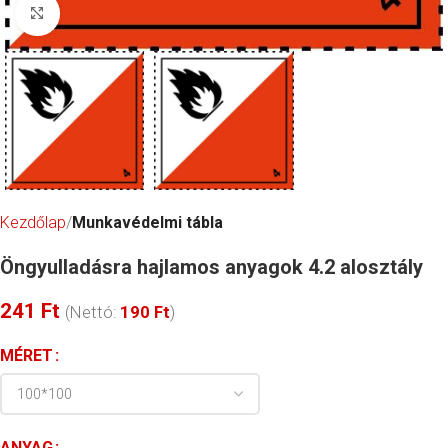
Click to enlarge
Kezdőlap
Munkavédelmi tábla
Öngyulladásra hajlamos anyagok 4.2 alosztály
241
Ft
(Nettó:
190
Ft
)
MÉRET
ANYAG