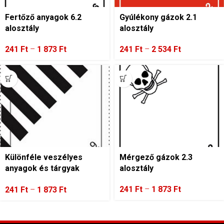
Fertőző anyagok 6.2
Gyúlékony gázok 2.1
alosztály
alosztály
241
Ft
–
1 873
Ft
241
Ft
–
2 534
Ft
Különféle veszélyes
Mérgező gázok 2.3
anyagok és tárgyak
alosztály
9.oszt
241
Ft
–
1 873
Ft
241
Ft
–
1 873
Ft