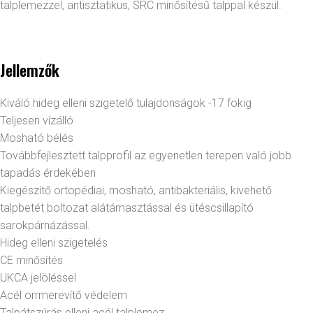
talplemezzel, antisztatikus, SRC minősítésű talppal készül.
Jellemzők
Kiváló hideg elleni szigetelő tulajdonságok -17 fokig
Teljesen vízálló
Mosható bélés
Továbbfejlesztett talpprofil az egyenetlen terepen való jobb
tapadás érdekében
Kiegészítő ortopédiai, mosható, antibakteriális, kivehető
talpbetét boltozat alátámasztással és ütéscsillapító
sarokpárnázással.
Hideg elleni szigetelés
CE minősítés
UKCA jelöléssel
Acél orrmerevítő védelem
Talpátszúrás elleni acél talplemez