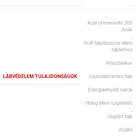
Acél orrmerevítő 200
Joule
,
Acél talpátszúrás elleni
talplemez
,
Antisztatikus
,
LÁBVÉDELEM TULAJDONSÁGOK
Csúszásmentes talp
,
Energiaelnyelő sarok
,
Hideg elleni szigetelés
,
Olajálló talp
,
Vízálló