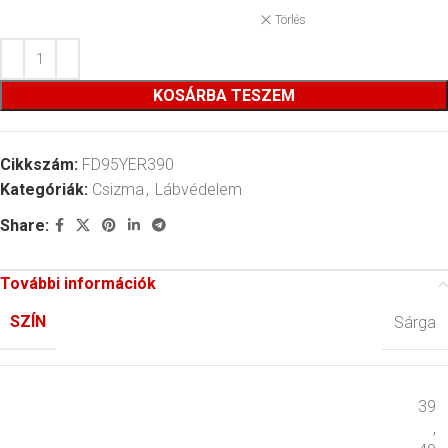
Törlés
KOSÁRBA TESZEM
Cikkszám:
FD95YER390
Kategóriák:
Csizma
,
Lábvédelem
Share:
További információk
SZÍN
Sárga
39
,