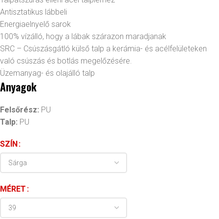
Antisztatikus lábbeli
Energiaelnyelő sarok
100% vízálló, hogy a lábak szárazon maradjanak
SRC – Csúszásgátló külső talp a kerámia- és acélfelületeken
való csúszás és botlás megelőzésére.
Üzemanyag- és olajálló talp
Anyagok
Felsőrész:
PU
Talp:
PU
SZÍN
MÉRET