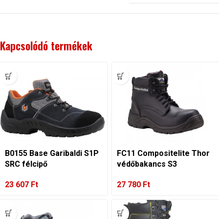
Kapcsolódó termékek
B0155 Base Garibaldi S1P
FC11 Compositelite Thor
SRC félcipő
védőbakancs S3
23 607
Ft
27 780
Ft