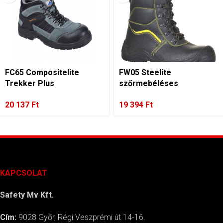
FC65 Compositelite
FW05 Steelite
Trekker Plus
szőrmebéléses
védőbakancs, S1P
védőbakancs S3 CI
20 137
Ft
19 394
Ft
KAPCSOLAT
Safety Mv Kft.
Cím:
9028 Győr, Régi Veszprémi út 14-16.