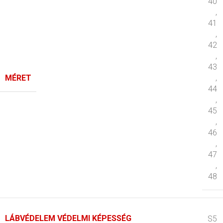
40
,
41
,
42
,
43
MÉRET
,
44
,
45
,
46
,
47
,
48
LÁBVÉDELEM VÉDELMI KÉPESSÉG
S5