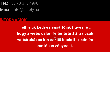
Tel.:
+36 70 315 4990
E-mail:
info@safety.hu
INFORMÁCIÓK
Felhívjuk kedves vásárlóink figyelmét,
Szállítás
hogy a weboldalon feltüntetett árak csak
Általános szerződési feltételek
webáruházon keresztül leadott rendelés
Adatvédelmi nyilatkozat
esetén érvényesek.
Elállás, visszaküldés
ÁRAINK
Az oldalon található árak csak a webáruházban leadott
rendelésekre érvényesek.
Az oldalaon feltüntetett árak bruttó árak, azaz ÁFA-t
tartalmazzák.