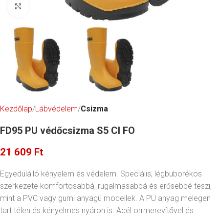
Click to enlarge
Kezdőlap
Lábvédelem
Csizma
FD95 PU védőcsizma S5 CI FO
21 609
Ft
Egyedülálló kényelem és védelem. Speciális, légbuborékos
szerkezete komfortosabbá, rugalmasabbá és erősebbé teszi,
mint a PVC vagy gumi anyagú modellek. A PU anyag melegen
tart télen és kényelmes nyáron is. Acél orrmerevítővel és