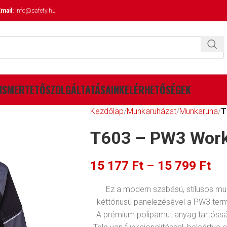
mail:
info@safety.hu
ISMERTETŐ
SZOLGÁLTATÁSAINK
ELÉRHETŐSÉGEK
Kezdőlap
Munkaruházat
Munkaruha
T
T603 – PW3 Work
15 177
Ft
–
15 799
Ft
Ez a modern szabású, stílusos m
kéttónusú panelezésével a PW3 ter
A prémium polipamut anyag tartósság