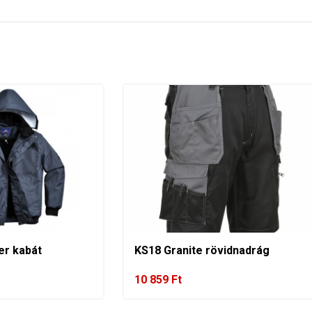
er kabát
KS18 Granite rövidnadrág
10 859
Ft