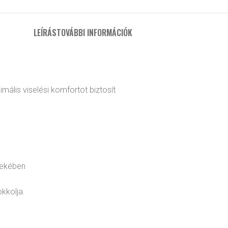
LEÍRÁS
TOVÁBBI INFORMÁCIÓK
mális viselési komfortot biztosít
dekében
kkolja.