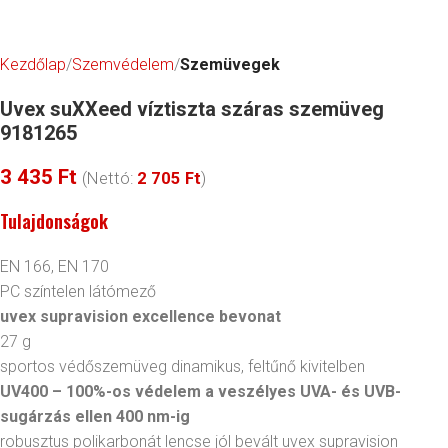
Kezdőlap
Szemvédelem
Szemüvegek
Uvex suXXeed víztiszta száras szemüveg
9181265
3 435
Ft
(Nettó:
2 705
Ft
)
Tulajdonságok
EN 166, EN 170
PC színtelen látómező
uvex supravision excellence bevonat
27 g
sportos védőszemüveg dinamikus, feltűnő kivitelben
UV400 – 100%-os védelem a veszélyes UVA- és UVB-
sugárzás ellen 400 nm-ig
robusztus polikarbonát lencse jól bevált uvex supravision