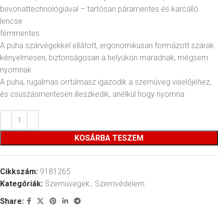
bevonattechnológiával – tartósan páramentes és karcálló
lencse
fémmentes
A puha szárvégekkel ellátott, ergonomikusan formázott szárak
kényelmesen, biztonságosan a helyükön maradnak, mégsem
nyomnak
A puha, rugalmas orrtámasz igazodik a szemüveg viselőjéhez,
és csúszásmentesen illeszkedik, anélkül hogy nyomna
KOSÁRBA TESZEM
Cikkszám:
9181265
Kategóriák:
Szemüvegek
,
Szemvédelem
Share: