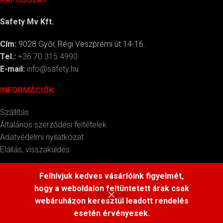
Safety Mv Kft.
Cím:
9028 Győr, Régi Veszprémi út 14-16.
Tel.:
+36 70 315 4990
E-mail:
info@safety.hu
INFORMÁCIÓK
Szállítás
Általános szerződési feltételek
Adatvédelmi nyilatkozat
Elállás, visszaküldés
ÁRAINK
Felhívjuk kedves vásárlóink figyelmét,
hogy a weboldalon feltüntetett árak csak
Az oldalon található árak csak a webáruházban leadott
webáruházon keresztül leadott rendelés
rendelésekre érvényesek.
esetén érvényesek.