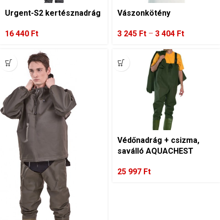
Urgent-S2 kertésznadrág
Vászonkötény
16 440
Ft
3 245
Ft
–
3 404
Ft
Védőnadrág + csizma,
saválló AQUACHEST
25 997
Ft