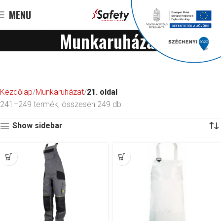
MENU
0
F
0
Munkaruházat
Kezdőlap
Munkaruházat
21. oldal
241–249 termék, összesen 249 db
Show sidebar