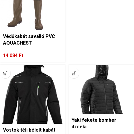
Védőkabát saválló PVC
AQUACHEST
14 084
Ft
Yaki fekete bomber
dzseki
Vostok téli bélelt kabát