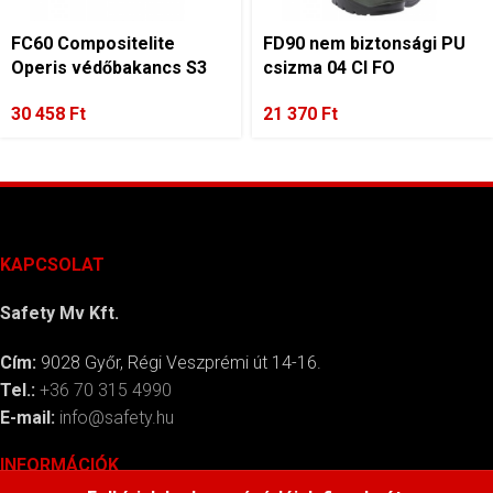
FC60 Compositelite
FD90 nem biztonsági PU
Operis védőbakancs S3
csizma 04 CI FO
30 458
Ft
21 370
Ft
KAPCSOLAT
Safety Mv Kft.
Cím:
9028 Győr, Régi Veszprémi út 14-16.
Tel.:
+36 70 315 4990
E-mail:
info@safety.hu
INFORMÁCIÓK