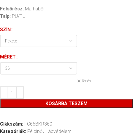
Felsőrész:
Marhabőr
Talp:
PU/PU
SZÍN
MÉRET
Törlés
KOSÁRBA TESZEM
Cikkszám:
FC66BKR360
Kategóriák:
Félcipő
,
Lábvédelem