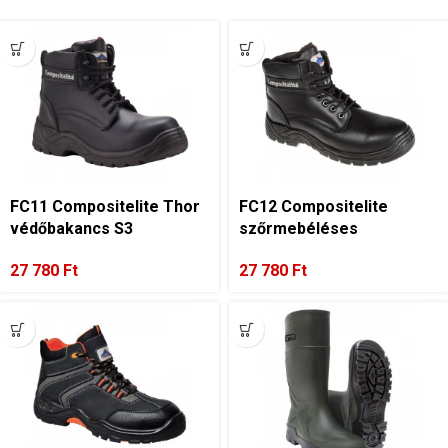
FC11 Compositelite Thor
FC12 Compositelite
védőbakancs S3
szőrmebéléses
védőbakancs, S3 CI
27 780
Ft
27 780
Ft