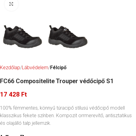
Click to enlarge
Kezdőlap
Lábvédelem
Félcipő
FC66 Compositelite Trouper védőcipő S1
17 428
Ft
100% fémmentes, könnyű túracipő stílusú védőcipő modell
klasszikus fekete színben. Kompozit orrmerevítő, antisztatikus
és olajálló talp jellemzik.