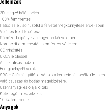
Jellemzők
3D lélegző hálós bélés
100% fémmentes
Hátsó és elülső húzófül a felvétel megkönnyítése érdekében
Velúr és textil felsőrész
Párnázott cipőnyelv a nagyobb kényelemért
Kompozit orrmerevítő a komfortos védelem
CE minősítés
UKCA jelöléssel
Antisztatikus lábbeli
Energiaelnyelő sarok
SRC – Csúszásgátló külső talp a kerámia- és acélfelületeken
való csúszás és botlás megelőzésére.
Üzemanyag- és olajálló talp
Kétrétegű talpszerkezet
100% fémmente
Anyagok