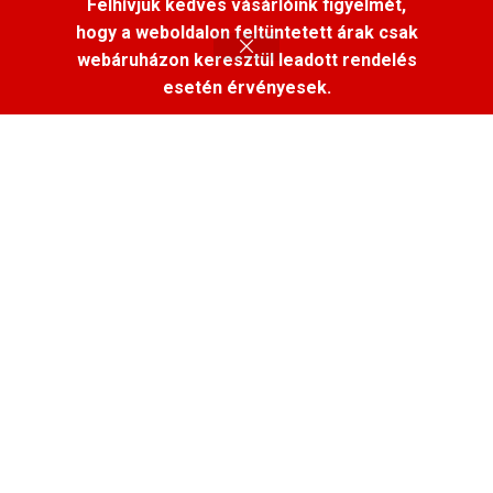
Felhívjuk kedves vásárlóink figyelmét,
Szállítás
hogy a weboldalon feltüntetett árak csak
Általános szerződési feltételek
webáruházon keresztül leadott rendelés
Adatvédelmi nyilatkozat
esetén érvényesek.
Elállás, visszaküldés
ÁRAINK
Az oldalon található árak csak a webáruházban leadott
rendelésekre érvényesek.
Az oldalaon feltüntetett árak bruttó árak, azaz ÁFA-t
tartalmazzák.