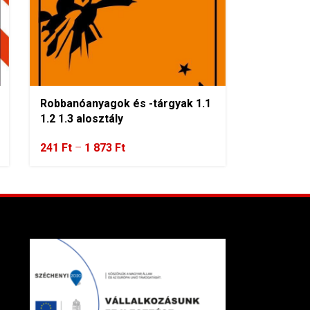
Robbanóanyagok és -tárgyak 1.1
1.2 1.3 alosztály
241
Ft
–
1 873
Ft