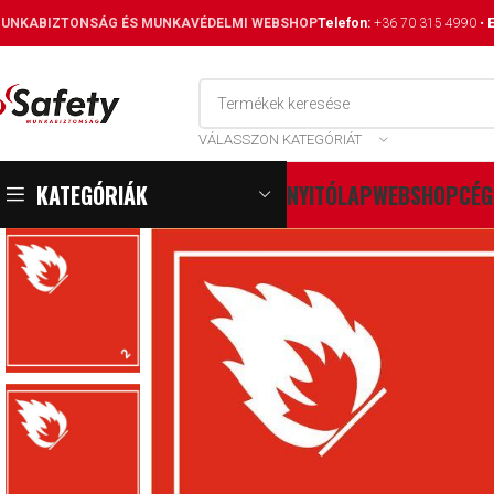
UNKABIZTONSÁG ÉS MUNKAVÉDELMI WEBSHOP
Telefon:
+36 70 315 4990
•
E
VÁLASSZON KATEGÓRIÁT
KATEGÓRIÁK
NYITÓLAP
WEBSHOP
CÉG