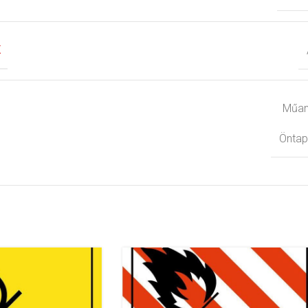
K
Műa
Önta