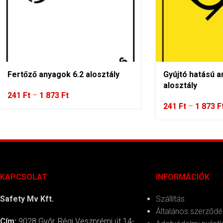
Fertőző anyagok 6.2 alosztály
Gyújtó hatású a
alosztály
241
Ft
–
1 873
Ft
241
Ft
–
1 873
F
KAPCSOLAT
INFORMÁCIÓK
Safety Mv Kft.
Szállítás
Általános szerződés
Cím:
9028 Győr, Régi Veszprémi út 14-