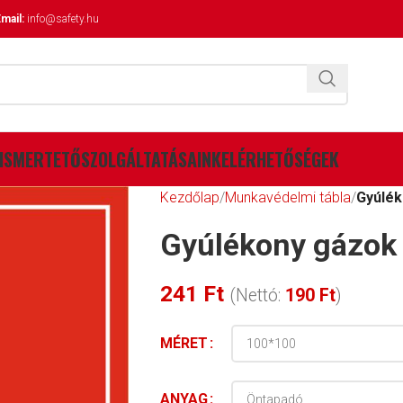
mail:
info@safety.hu
ISMERTETŐ
SZOLGÁLTATÁSAINK
ELÉRHETŐSÉGEK
Kezdőlap
Munkavédelmi tábla
Gyúlék
Gyúlékony gázok 
241
Ft
(Nettó:
190
Ft
)
MÉRET
ANYAG